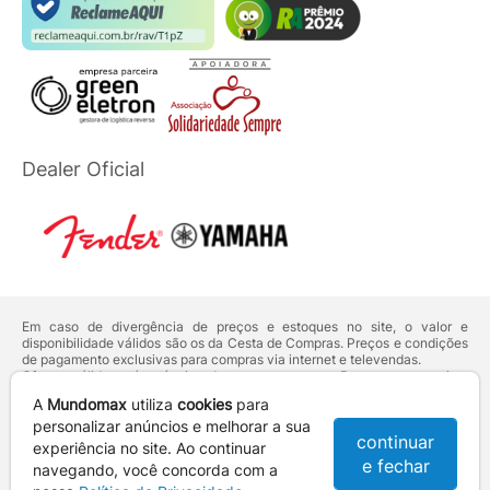
Dealer Oficial
Em caso de divergência de preços e estoques no site, o valor e
disponibilidade válidos são os da Cesta de Compras. Preços e condições
de pagamento exclusivas para compras via internet e televendas.
Ofertas válidas até o término de nossos estoques. Para compras acima
de 5 unidades do mesmo produto, entre em contato com o nosso canal
A
Mundomax
utiliza
cookies
para
de
Venda Corporativa
.
Os preços apresentados no site prevalecem sobre outros anunciados em
personalizar anúncios e melhorar a sua
continuar
qualquer outro meio de comunicação ou sites de buscas. Código de
experiência no site. Ao continuar
Defesa do Consumidor:
Lei nº 8.078.
e fechar
navegando, você concorda com a
Vendas sujeitas à confirmação de dados e análises de crédito e risco.