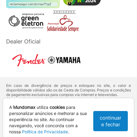
Dealer Oficial
Em caso de divergência de preços e estoques no site, o valor e
disponibilidade válidos são os da Cesta de Compras. Preços e condições
de pagamento exclusivas para compras via internet e televendas.
Ofertas válidas até o término de nossos estoques. Para compras acima
de 5 unidades do mesmo produto, entre em contato com o nosso canal
A
Mundomax
utiliza
cookies
para
de
Venda Corporativa
.
Os preços apresentados no site prevalecem sobre outros anunciados em
personalizar anúncios e melhorar a sua
continuar
qualquer outro meio de comunicação ou sites de buscas. Código de
experiência no site. Ao continuar
Defesa do Consumidor:
Lei nº 8.078.
e fechar
navegando, você concorda com a
Vendas sujeitas à confirmação de dados e análises de crédito e risco.
nossa
Política de Privacidade
.
Razão Social: Hayamax Distribuidora de Produtos Eletrônicos Ltda -