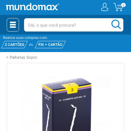
0
(pesquisar)
Realize suas compras com:
ou
2 CARTÕES
PIX + CARTÃO
<
Palhetas Sopro