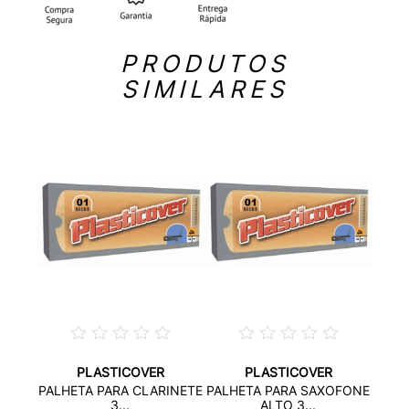
PRODUTOS
SIMILARES
PLASTICOVER
PLASTICOVER
OFONE
PALH
PALHETA PARA CLARINETE
PALHETA PARA SAXOFONE
.
3...
ALTO 3...