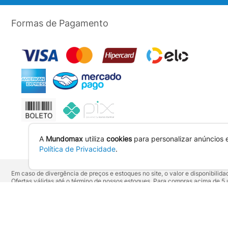
Formas de Pagamento
A
Mundomax
utiliza
cookies
para personalizar anúncios 
Política de Privacidade
.
Em caso de divergência de preços e estoques no site, o valor e disponibili
Ofertas válidas até o término de nossos estoques. Para compras acima de 
Os preços apresentados no site prevalecem sobre outros anunciados em qu
Vendas sujeitas à confirmação de dados e análises de crédito e risco.
Razão Social: Hayamax Distribuidora de Produtos Eletrônicos Ltda - CNPJ:
Mundomax. 2007 - 2026 - Todos os direitos reservados. - Fotos e Logotipos