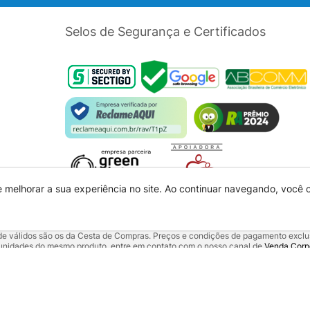
Selos de Segurança e Certificados
e melhorar a sua experiência no site. Ao continuar navegando, você
dade válidos são os da Cesta de Compras. Preços e condições de pagamento exclus
5 unidades do mesmo produto, entre em contato com o nosso canal de
Venda Corp
alquer outro meio de comunicação ou sites de buscas. Código de Defesa do Con
 01.725.627/0002-53 - Endereço: R. Senador Souza Naves, 9 - Centro - CEP: 860
 aqui veiculados são de propriedade da Mundomax e seus parceiros.