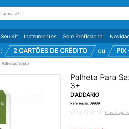
Seu Kit
Instrumentos
Som Profissional
Novida
m:
2 CARTÕES DE CRÉDITO
ou
PIX
\
Palhetas Sopro
Palheta Para Sa
3+
D'ADDARIO
Referência:
69989
0 avaliações