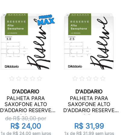
D'ADDARIO
D'ADDARIO
PALHETA PARA
PALHETA PARA
S
SAXOFONE ALTO
SAXOFONE ALTO
D'A
D'ADDARIO RESERVE
D'ADDARIO RESERVE
d
3.0...
2.5...
de R$
30,00
por
R$ 24,00
R$ 31,99
1x 
1x de R$ 24,00 sem juros
1x de R$ 31,99 sem juros