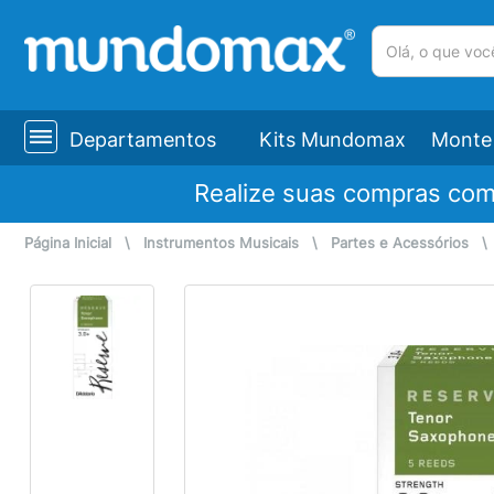
(pesquisar)
Departamentos
Kits Mundomax
Monte 
Realize suas compras co
Página Inicial
\
Instrumentos Musicais
\
Partes e Acessórios