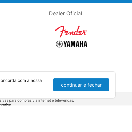
Dealer Oficial
 concorda com a nossa
continuar e fechar
ivas para compras via internet e televendas.
orativa
.
sumidor:
Lei nº 8.078.
10-921 - Londrina / PR