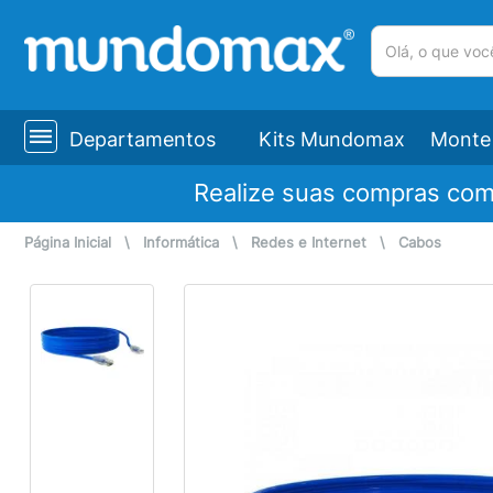
(pesquisar)
Departamentos
Kits Mundomax
Monte 
Realize suas compras co
Página Inicial
\
Informática
\
Redes e Internet
\
Cabos