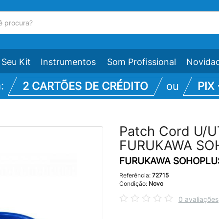
Seu Kit
Instrumentos
Som Profissional
Novida
m:
2 CARTÕES DE CRÉDITO
ou
PIX
Patch Cord U/
FURUKAWA SO
FURUKAWA SOHOPLU
Referência:
72715
Condição:
Novo
0 avaliações