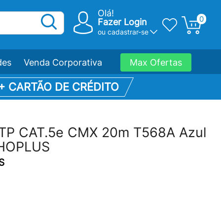
Olá!
0
Fazer Login
ou
cadastrar-se
des
Venda Corporativa
Max Ofertas
 + CARTÃO DE CRÉDITO
UTP CAT.5e CMX 20m T568A Azul
HOPLUS
S