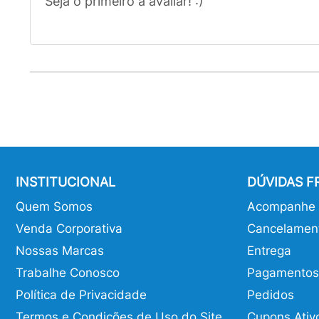
Seja o primeiro a avaliar! :)
INSTITUCIONAL
DÚVIDAS 
Quem Somos
Acompanhe o
Venda Corporativa
Cancelamen
Nossas Marcas
Entrega
Trabalhe Conosco
Pagamentos
Política de Privacidade
Pedidos
Termos e Condições de Uso do Site
Cupons Ativ