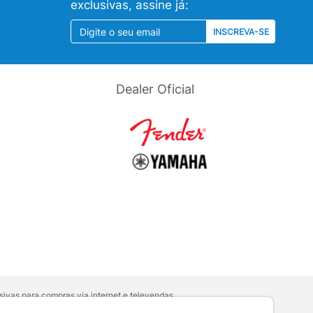
exclusivas, assine já:
INSCREVA-SE
Dealer Oficial
ivas para compras via internet e televendas.
orativa
.