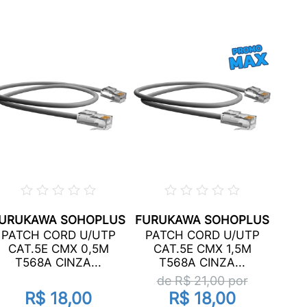
FUR
URUKAWA SOHOPLUS
FURUKAWA SOHOPLUS
PA
PATCH CORD U/UTP
PATCH CORD U/UTP
C
CAT.5E CMX 0,5M
CAT.5E CMX 1,5M
T568A CINZA...
T568A CINZA...
de R$
21,00
por
R$ 18,00
R$ 18,00