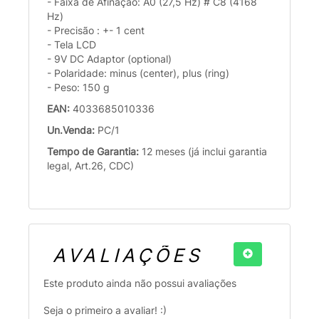
- Faixa de Afinação: A0 (27,5 Hz) # C8 (4168
Hz)
- Precisão : +- 1 cent
- Tela LCD
- 9V DC Adaptor (optional)
- Polaridade: minus (center), plus (ring)
- Peso: 150 g
EAN:
4033685010336
Un.Venda:
PC/1
Tempo de Garantia:
12 meses (já inclui garantia
legal, Art.26, CDC)
AVALIAÇÕES
Este produto ainda não possui avaliações
Seja o primeiro a avaliar! :)