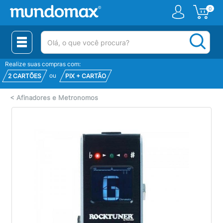
0
(pesquisar)
Realize suas compras com:
ou
2 CARTÕES
PIX + CARTÃO
<
Afinadores e Metronomos