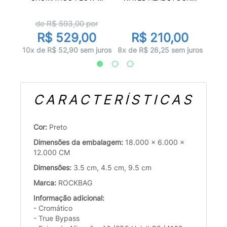
r
de R$
593,00
por
0
R$ 529,00
R$ 210,00
juros
1x d
10x de R$ 52,90 sem juros
8x de R$ 26,25 sem juros
CARACTERÍSTICAS
Cor:
Preto
Dimensões da embalagem:
18.000 x 6.000 x
12.000 CM
Dimensões:
3.5 cm, 4.5 cm, 9.5 cm
Marca:
ROCKBAG
Informação adicional:
- Cromático
- True Bypass