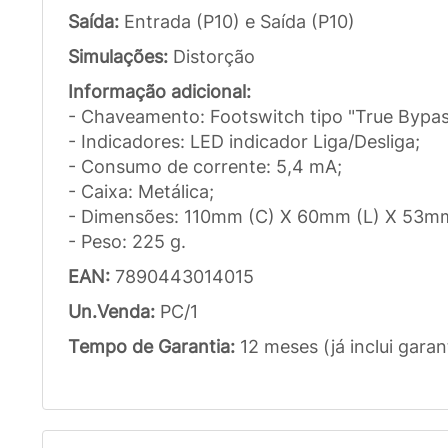
Saída:
Entrada (P10) e Saída (P10)
Simulações:
Distorção
Informação adicional:
- Chaveamento: Footswitch tipo "True Bypass"
- Indicadores: LED indicador Liga/Desliga;
- Consumo de corrente: 5,4 mA;
- Caixa: Metálica;
- Dimensões: 110mm (C) X 60mm (L) X 53mm
- Peso: 225 g.
EAN:
7890443014015
Un.Venda:
PC/1
Tempo de Garantia:
12 meses (já inclui garan