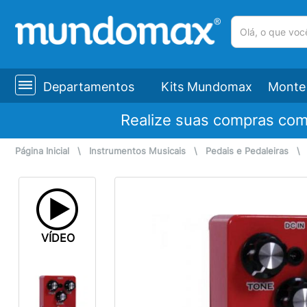
(pesquisar)
Departamentos
Kits Mundomax
Monte 
Realize suas compras co
Página Inicial
\
Instrumentos Musicais
\
Pedais e Pedaleiras
VÍDEO