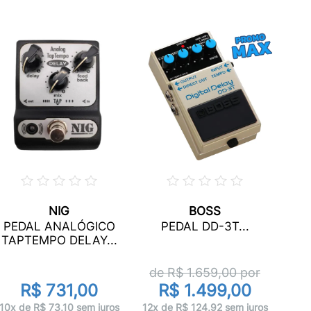
NIG
BOSS
PEDAL ANALÓGICO
PEDAL DD-3T...
TAPTEMPO DELAY...
de R$
1.659,00
por
R$ 731,00
R$ 1.499,00
10x de R$ 73,10 sem juros
12x de R$ 124,92 sem juros
10x 