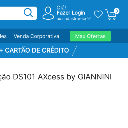
Olá!
0
Fazer Login
ou
cadastrar-se
des
Venda Corporativa
Max Ofertas
 + CARTÃO DE CRÉDITO
rção DS101 AXcess by GIANNINI