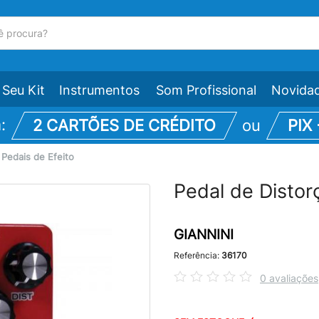
Seu Kit
Instrumentos
Som Profissional
Novida
m:
2 CARTÕES DE CRÉDITO
ou
PIX
\
Pedais de Efeito
Pedal de Disto
GIANNINI
Referência:
36170
0 avaliações