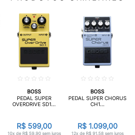
BOSS
BOSS
1
PEDAL SUPER
PEDAL SUPER CHORUS
OVERDRIVE SD1...
CH1...
R$ 599,00
R$ 1.099,00
10x de R$ 59,90 sem juros
12x de R$ 91,58 sem juros