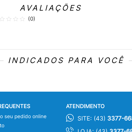
AVALIAÇÕES
(
0
)
INDICADOS PARA VOCÊ
FREQUENTES
ATENDIMENTO
 seu pedido online
SITE: (43)
3377-66
to
LOJA: (43)
3377-6