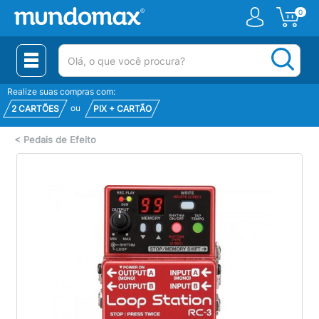
0
(pesquisar)
Realize suas compras com:
ou
2 CARTÕES
PIX + CARTÃO
<
Pedais de Efeito