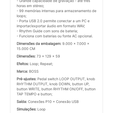
- Grande capacidade de gravação - até três
horas em stéreo;
- 99 memórias internas para armazenamento de
loops;
- Porta USB 2.0 permite conectar a um PC e
importar/exportar áudio em formato WAV;
- Rhythm Guide com sons de bateria;
- Funciona com baterias ou fonte AC opcional.
Dimensões da embalagem:
9.000 x 7.000 x
15.000 CM
Dimensões:
73 x 129 x 59
Efeitos:
Loop; Repeat;
Marca:
BOSS
Pré-ajustes:
Pedal switch LOOP OUTPUT, knob
RHYTHM OUTPUT, knob DOWN, button UP,
button WRITE, button RHYTHM ON/OFF, button
TAP TEMPO e button;
Saída:
Conexões P10 + Conexão USB
Simulações:
Loop