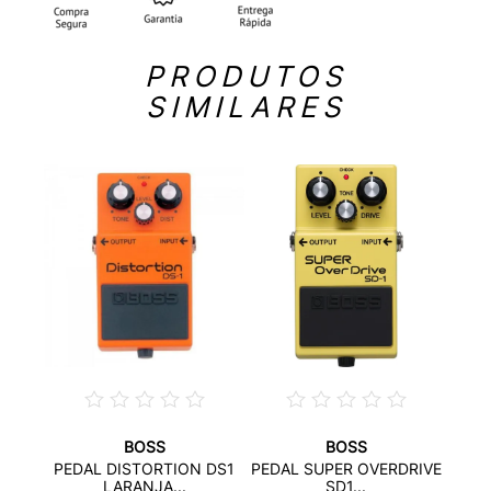
PRODUTOS
SIMILARES
BOSS
BOSS
PED
PEDAL DISTORTION DS1
PEDAL SUPER OVERDRIVE
ER...
LARANJA...
SD1...