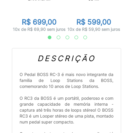
r
0
R
R$ 699,00
R$ 599,00
 juros
12x d
10x de R$ 69,90 sem juros
10x de R$ 59,90 sem juros
DESCRIÇÃO
O Pedal BOSS RC-3 é mais novo integrante da
família de Loop Stations da BOSS,
comemorando 10 anos de Loop Stations.
O RC3 da BOSS é um portátil, poderoso e com
grande capacidade de memória interna -
captura até três horas de loops stéreo! O BOSS
RC3 é um Looper stéreo de uma pista, montado
num pedal super compacto.