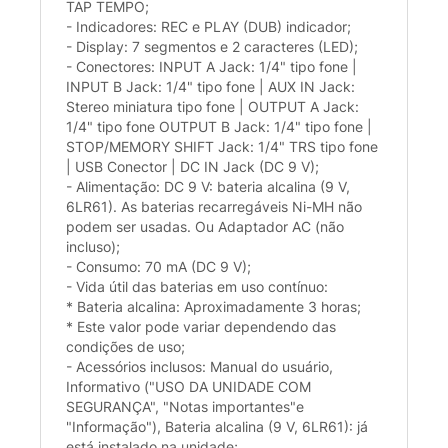
TAP TEMPO;
- Indicadores: REC e PLAY (DUB) indicador;
- Display: 7 segmentos e 2 caracteres (LED);
- Conectores: INPUT A Jack: 1/4" tipo fone |
INPUT B Jack: 1/4" tipo fone | AUX IN Jack:
Stereo miniatura tipo fone | OUTPUT A Jack:
1/4" tipo fone OUTPUT B Jack: 1/4" tipo fone |
STOP/MEMORY SHIFT Jack: 1/4" TRS tipo fone
| USB Conector | DC IN Jack (DC 9 V);
- Alimentação: DC 9 V: bateria alcalina (9 V,
6LR61). As baterias recarregáveis Ni-MH não
podem ser usadas. Ou Adaptador AC (não
incluso);
- Consumo: 70 mA (DC 9 V);
- Vida útil das baterias em uso contínuo:
* Bateria alcalina: Aproximadamente 3 horas;
* Este valor pode variar dependendo das
condições de uso;
- Acessórios inclusos: Manual do usuário,
Informativo ("USO DA UNIDADE COM
SEGURANÇA", "Notas importantes"e
"Informação"), Bateria alcalina (9 V, 6LR61): já
está instalado na unidade;