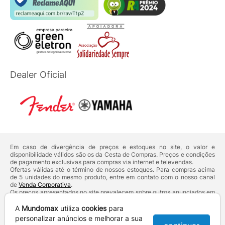
Dealer Oficial
Em caso de divergência de preços e estoques no site, o valor e
disponibilidade válidos são os da Cesta de Compras. Preços e condições
de pagamento exclusivas para compras via internet e televendas.
Ofertas válidas até o término de nossos estoques. Para compras acima
de 5 unidades do mesmo produto, entre em contato com o nosso canal
de
Venda Corporativa
.
Os preços apresentados no site prevalecem sobre outros anunciados em
qualquer outro meio de comunicação ou sites de buscas. Código de
Defesa do Consumidor:
Lei nº 8.078.
A
Mundomax
utiliza
cookies
para
Vendas sujeitas à confirmação de dados e análises de crédito e risco.
personalizar anúncios e melhorar a sua