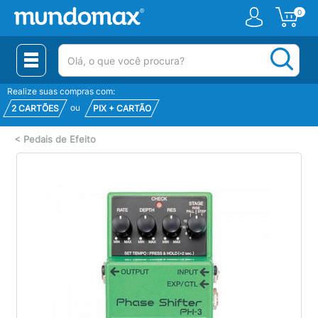
0
(pesquisar)
Realize suas compras com:
ou
2 CARTÕES
PIX + CARTÃO
<
Pedais de Efeito