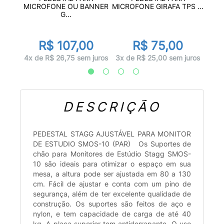
KICK
MIC
MICROFONE OU BANNER
MICROFONE GIRAFA TPS ...
G...
or
0
R$ 107,00
R$ 75,00
 juros
5x d
4x de R$ 26,75 sem juros
3x de R$ 25,00 sem juros
DESCRIÇÃO
PEDESTAL STAGG AJUSTÁVEL PARA MONITOR
DE ESTUDIO SMOS-10 (PAR) Os Suportes de
chão para Monitores de Estúdio Stagg SMOS-
10 são ideais para otimizar o espaço em sua
mesa, a altura pode ser ajustada em 80 a 130
cm. Fácil de ajustar e conta com um pino de
segurança, além de ter excelente qualidade de
construção. Os suportes são feitos de aço e
nylon, e tem capacidade de carga de até 40
kg. A placa superior tem antiderrapante. O uso