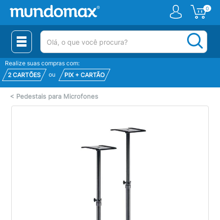
0
(pesquisar)
Realize suas compras com:
ou
2 CARTÕES
PIX + CARTÃO
<
Pedestais para Microfones