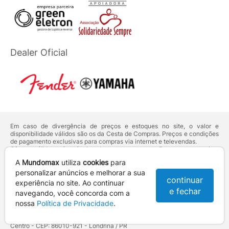
Dealer Oficial
Em caso de divergência de preços e estoques no site, o valor e
disponibilidade válidos são os da Cesta de Compras. Preços e condições
de pagamento exclusivas para compras via internet e televendas.
Ofertas válidas até o término de nossos estoques. Para compras acima
de 5 unidades do mesmo produto, entre em contato com o nosso canal
A
Mundomax
utiliza
cookies
para
de
Venda Corporativa
.
Os preços apresentados no site prevalecem sobre outros anunciados em
personalizar anúncios e melhorar a sua
continuar
qualquer outro meio de comunicação ou sites de buscas. Código de
experiência no site. Ao continuar
Defesa do Consumidor:
Lei nº 8.078.
e fechar
navegando, você concorda com a
Vendas sujeitas à confirmação de dados e análises de crédito e risco.
nossa
Política de Privacidade
.
Razão Social: Hayamax Distribuidora de Produtos Eletrônicos Ltda -
CNPJ: 01.725.627/0002-53 - Endereço: R. Senador Souza Naves, 9 -
Centro - CEP: 86010-921 - Londrina / PR