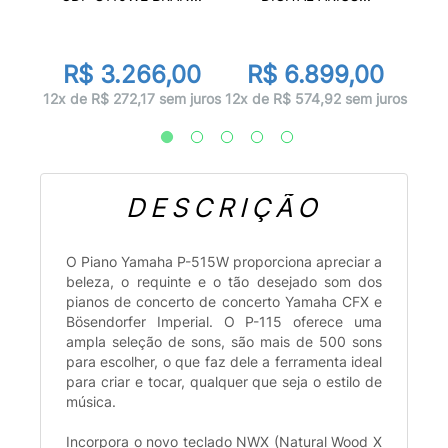
d
00
R
R$ 3.266,00
R$ 6.899,00
 juros
12x d
12x de R$ 272,17 sem juros
12x de R$ 574,92 sem juros
DESCRIÇÃO
O Piano Yamaha P-515W proporciona apreciar a
beleza, o requinte e o tão desejado som dos
pianos de concerto de concerto Yamaha CFX e
Bösendorfer Imperial. O P-115 oferece uma
ampla seleção de sons, são mais de 500 sons
para escolher, o que faz dele a ferramenta ideal
para criar e tocar, qualquer que seja o estilo de
música.
Incorpora o novo teclado NWX (Natural Wood X