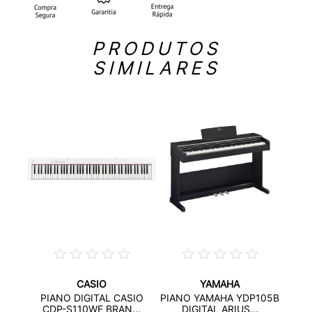
PRODUTOS
SIMILARES
CASIO
YAMAHA
MAHA
PIAN
PIANO DIGITAL CASIO
PIANO YAMAHA YDP105B
..
CDP-S110WE BRAN...
DIGITAL ARIUS...