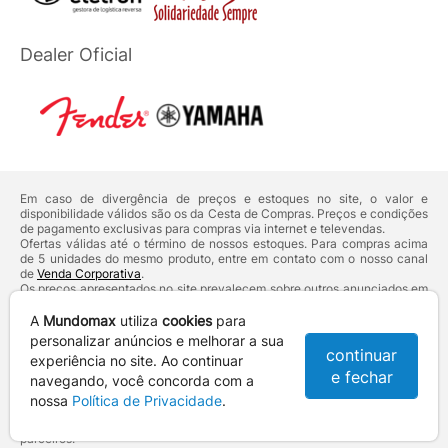
Dealer Oficial
Em caso de divergência de preços e estoques no site, o valor e
disponibilidade válidos são os da Cesta de Compras. Preços e condições
de pagamento exclusivas para compras via internet e televendas.
Ofertas válidas até o término de nossos estoques. Para compras acima
de 5 unidades do mesmo produto, entre em contato com o nosso canal
de
Venda Corporativa
.
Os preços apresentados no site prevalecem sobre outros anunciados em
qualquer outro meio de comunicação ou sites de buscas. Código de
Defesa do Consumidor:
Lei nº 8.078.
A
Mundomax
utiliza
cookies
para
Vendas sujeitas à confirmação de dados e análises de crédito e risco.
personalizar anúncios e melhorar a sua
continuar
experiência no site. Ao continuar
Razão Social: Hayamax Distribuidora de Produtos Eletrônicos Ltda -
e fechar
CNPJ: 01.725.627/0002-53 - Endereço: R. Senador Souza Naves, 9 -
navegando, você concorda com a
Centro - CEP: 86010-921 - Londrina / PR
nossa
Política de Privacidade
.
Mundomax. 2007 - 2026 - Todos os direitos reservados. - Fotos e
Logotipos aqui veiculados são de propriedade da Mundomax e seus
parceiros.