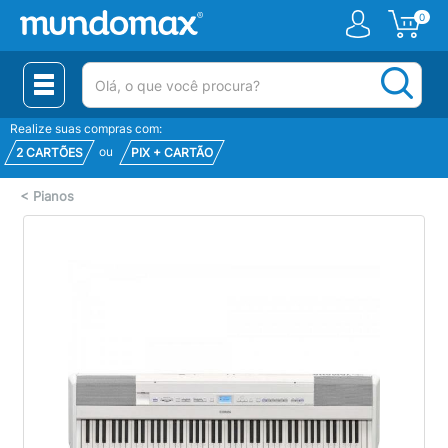
0
(pesquisar)
Realize suas compras com:
ou
2 CARTÕES
PIX + CARTÃO
<
Pianos