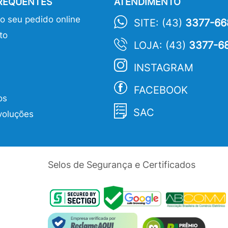
FREQUENTES
ATENDIMENTO
 seu pedido online
SITE: (43)
3377-66
to
LOJA: (43)
3377-6
INSTAGRAM
FACEBOOK
os
SAC
voluções
Selos de Segurança e Certificados