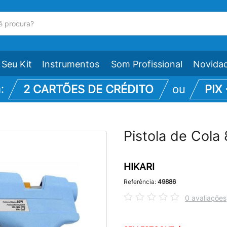
Seu Kit
Instrumentos
Som Profissional
Novida
m:
2 CARTÕES DE CRÉDITO
ou
PIX
Pistola de Col
HIKARI
Referência:
49886
0 avaliações