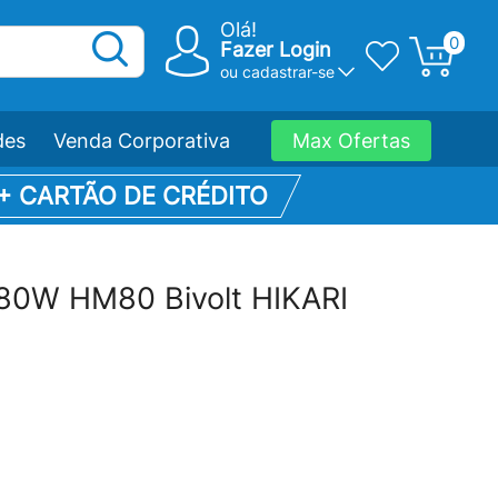
Olá!
0
Fazer Login
ou
cadastrar-se
des
Venda Corporativa
Max Ofertas
 + CARTÃO DE CRÉDITO
a 80W HM80 Bivolt HIKARI