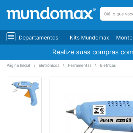
(pesquisar)
Departamentos
Kits Mundomax
Monte 
Realize suas compras co
Página Inicial
\
Eletrônicos
\
Ferramentas
\
Eletricas