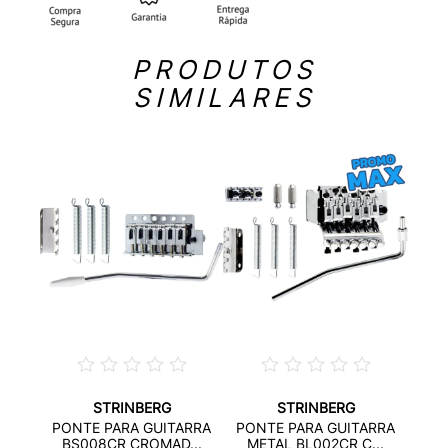
PRODUTOS
SIMILARES
STRINBERG
STRINBERG
VE
PEST
PONTE PARA GUITARRA
PONTE PARA GUITARRA
G ...
BS008CR CROMAD...
METAL BL002CR C...