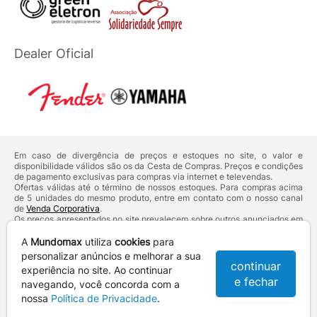
Dealer Oficial
Em caso de divergência de preços e estoques no site, o valor e
disponibilidade válidos são os da Cesta de Compras. Preços e condições
de pagamento exclusivas para compras via internet e televendas.
Ofertas válidas até o término de nossos estoques. Para compras acima
de 5 unidades do mesmo produto, entre em contato com o nosso canal
de
Venda Corporativa
.
Os preços apresentados no site prevalecem sobre outros anunciados em
qualquer outro meio de comunicação ou sites de buscas. Código de
Defesa do Consumidor:
Lei nº 8.078.
A
Mundomax
utiliza
cookies
para
Vendas sujeitas à confirmação de dados e análises de crédito e risco.
personalizar anúncios e melhorar a sua
continuar
experiência no site. Ao continuar
Razão Social: Hayamax Distribuidora de Produtos Eletrônicos Ltda -
e fechar
CNPJ: 01.725.627/0002-53 - Endereço: R. Senador Souza Naves, 9 -
navegando, você concorda com a
Centro - CEP: 86010-921 - Londrina / PR
nossa
Política de Privacidade
.
Mundomax. 2007 - 2026 - Todos os direitos reservados. - Fotos e
Logotipos aqui veiculados são de propriedade da Mundomax e seus