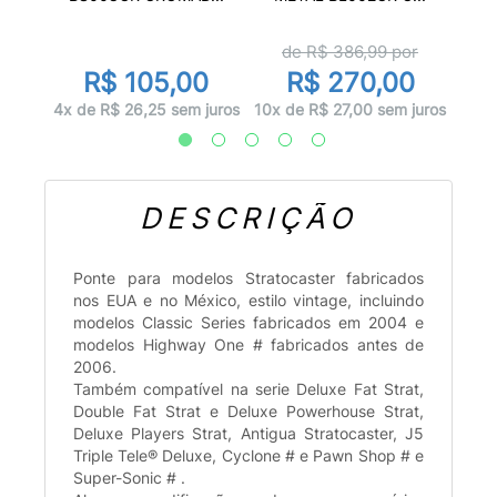
de R$
386,99
por
R$ 105,00
R$ 270,00
uros
1x d
4x de R$ 26,25 sem juros
10x de R$ 27,00 sem juros
DESCRIÇÃO
Ponte para modelos Stratocaster fabricados
nos EUA e no México, estilo vintage, incluindo
modelos Classic Series fabricados em 2004 e
modelos Highway One # fabricados antes de
2006.
Também compatível na serie Deluxe Fat Strat,
Double Fat Strat e Deluxe Powerhouse Strat,
Deluxe Players Strat, Antigua Stratocaster, J5
Triple Tele® Deluxe, Cyclone # e Pawn Shop # e
Super-Sonic # .