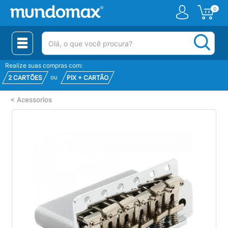
0
(pesquisar)
Realize suas compras com:
ou
2 CARTÕES
PIX + CARTÃO
<
Acessorios