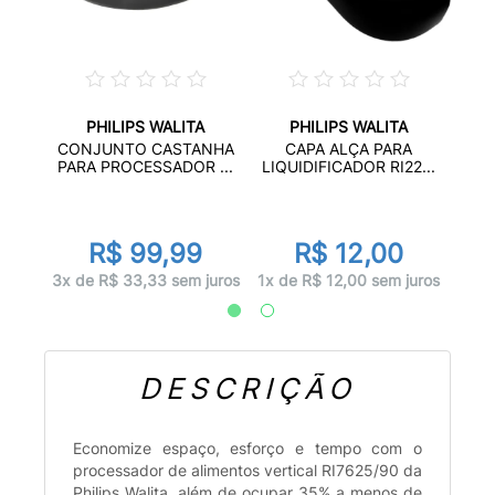
PHILIPS WALITA
PHILIPS WALITA
ATTO
CONJUNTO CASTANHA
CAPA ALÇA PARA
...
PROC
PARA PROCESSADOR ...
LIQUIDIFICADOR RI22...
R$ 99,99
R$ 12,00
juros
2x d
3x de R$ 33,33 sem juros
1x de R$ 12,00 sem juros
DESCRIÇÃO
Economize espaço, esforço e tempo com o
processador de alimentos vertical RI7625/90 da
Philips Walita, além de ocupar 35% a menos de