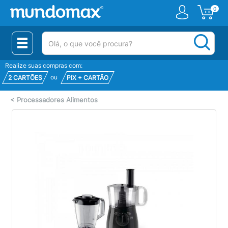
0
(pesquisar)
Realize suas compras com:
ou
2 CARTÕES
PIX + CARTÃO
<
Processadores Alimentos