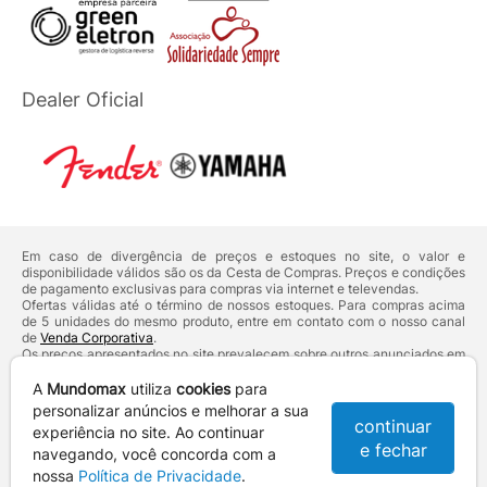
Dealer Oficial
Em caso de divergência de preços e estoques no site, o valor e
disponibilidade válidos são os da Cesta de Compras. Preços e condições
de pagamento exclusivas para compras via internet e televendas.
Ofertas válidas até o término de nossos estoques. Para compras acima
de 5 unidades do mesmo produto, entre em contato com o nosso canal
de
Venda Corporativa
.
Os preços apresentados no site prevalecem sobre outros anunciados em
qualquer outro meio de comunicação ou sites de buscas. Código de
Defesa do Consumidor:
Lei nº 8.078.
A
Mundomax
utiliza
cookies
para
Vendas sujeitas à confirmação de dados e análises de crédito e risco.
personalizar anúncios e melhorar a sua
continuar
experiência no site. Ao continuar
Razão Social: Hayamax Distribuidora de Produtos Eletrônicos Ltda -
e fechar
CNPJ: 01.725.627/0002-53 - Endereço: R. Senador Souza Naves, 9 -
navegando, você concorda com a
Centro - CEP: 86010-921 - Londrina / PR
nossa
Política de Privacidade
.
Mundomax. 2007 - 2026 - Todos os direitos reservados. - Fotos e