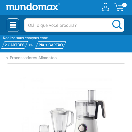
0
(pesquisar)
Realize suas compras com:
ou
2 CARTÕES
PIX + CARTÃO
<
Processadores Alimentos