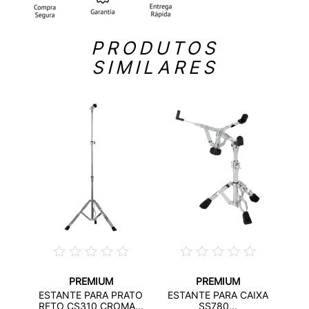
PRODUTOS
SIMILARES
PREMIUM
PREMIUM
A
ES
ESTANTE PARA PRATO
ESTANTE PARA CAIXA
DE
S
RETO CS310 CROMA...
SS780...