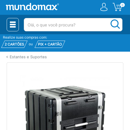
0
(pesquisar)
Realize suas compras com:
ou
2 CARTÕES
PIX + CARTÃO
<
Estantes e Suportes