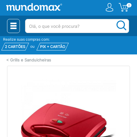
0
(pesquisar)
Realize suas compras com:
ou
2 CARTÕES
PIX + CARTÃO
<
Grills e Sanduicheiras