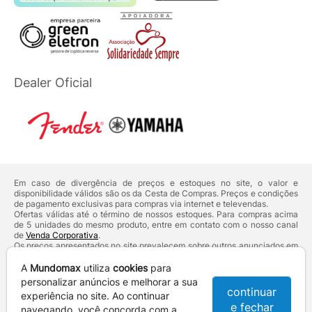
Dealer Oficial
Em caso de divergência de preços e estoques no site, o valor e
disponibilidade válidos são os da Cesta de Compras. Preços e condições
de pagamento exclusivas para compras via internet e televendas.
Ofertas válidas até o término de nossos estoques. Para compras acima
de 5 unidades do mesmo produto, entre em contato com o nosso canal
de
Venda Corporativa
.
Os preços apresentados no site prevalecem sobre outros anunciados em
qualquer outro meio de comunicação ou sites de buscas. Código de
Defesa do Consumidor:
Lei nº 8.078.
A
Mundomax
utiliza
cookies
para
Vendas sujeitas à confirmação de dados e análises de crédito e risco.
personalizar anúncios e melhorar a sua
continuar
experiência no site. Ao continuar
Razão Social: Hayamax Distribuidora de Produtos Eletrônicos Ltda -
e fechar
CNPJ: 01.725.627/0002-53 - Endereço: R. Senador Souza Naves, 9 -
navegando, você concorda com a