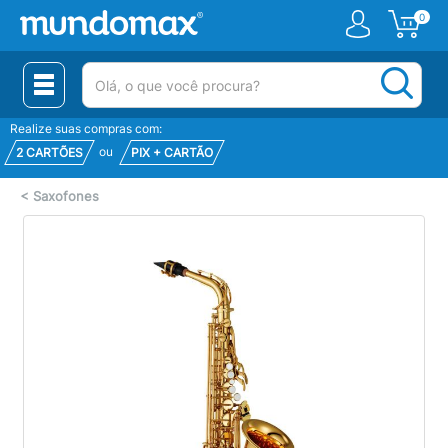
0
(pesquisar)
Realize suas compras com:
ou
2 CARTÕES
PIX + CARTÃO
<
Saxofones