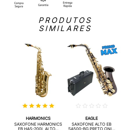
PRODUTOS
SIMILARES
HARMONICS
EAGLE
NICS
SAX
SAXOFONE HARMONICS
SAXOFONE ALTO EB
...
EB
EB HAS-200L ALTO...
SA500-BG PRETO ONI...