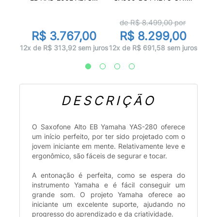
de R$
8.499,00
por
00
R
R$ 3.767,00
R$ 8.299,00
 juros
12x
12x de R$ 313,92 sem juros
12x de R$ 691,58 sem juros
DESCRIÇÃO
O Saxofone Alto EB Yamaha YAS-280 oferece
um início perfeito, por ter sido projetado com o
jovem iniciante em mente. Relativamente leve e
ergonômico, são fáceis de segurar e tocar.
A entonação é perfeita, como se espera do
instrumento Yamaha e é fácil conseguir um
grande som. O projeto Yamaha oferece ao
iniciante um excelente suporte, ajudando no
progresso do aprendizado e da criatividade.