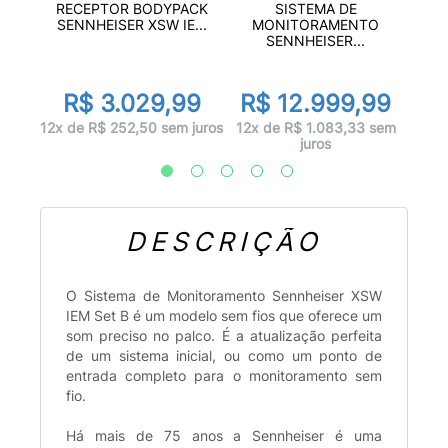
O
RECEPTOR BODYPACK
SISTEMA DE
US...
M
SENNHEISER XSW IE...
MONITORAMENTO
SENNHEISER...
99
R
R$ 3.029,99
R$ 12.999,99
 juros
12x d
12x de R$ 252,50 sem juros
12x de R$ 1.083,33 sem
juros
DESCRIÇÃO
O Sistema de Monitoramento Sennheiser XSW
IEM Set B é um modelo sem fios que oferece um
som preciso no palco. É a atualização perfeita
de um sistema inicial, ou como um ponto de
entrada completo para o monitoramento sem
fio.
Há mais de 75 anos a Sennheiser é uma