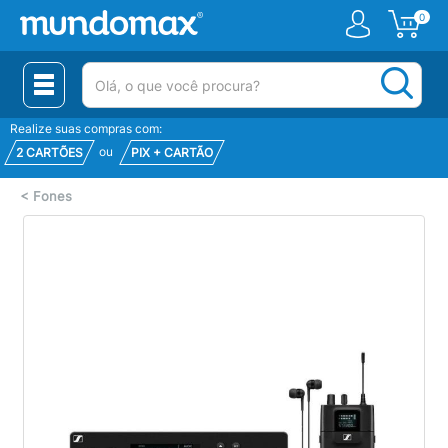
0
(pesquisar)
Realize suas compras com:
ou
2 CARTÕES
PIX + CARTÃO
<
Fones