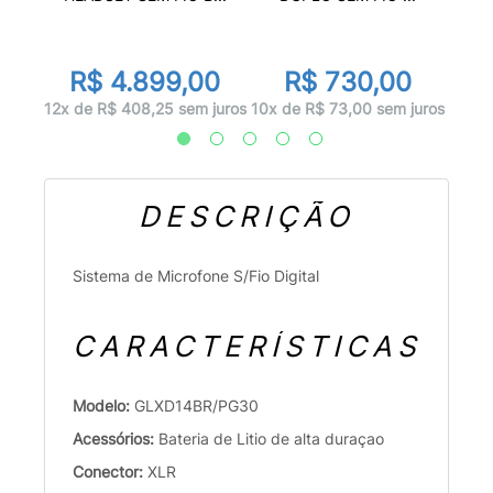
00
R
R$ 4.899,00
R$ 730,00
 juros
12x d
12x de R$ 408,25 sem juros
10x de R$ 73,00 sem juros
DESCRIÇÃO
Sistema de Microfone S/Fio Digital
CARACTERÍSTICAS
Modelo:
GLXD14BR/PG30
Acessórios:
Bateria de Litio de alta duraçao
Conector:
XLR