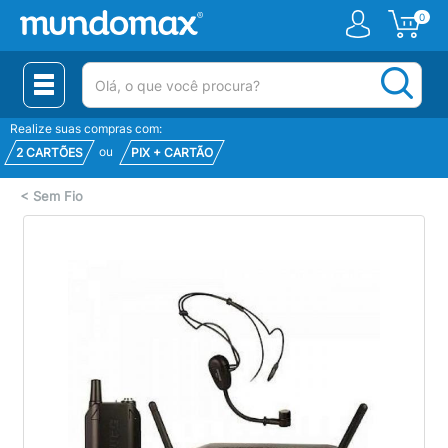
0
(pesquisar)
Realize suas compras com:
ou
2 CARTÕES
PIX + CARTÃO
<
Sem Fio