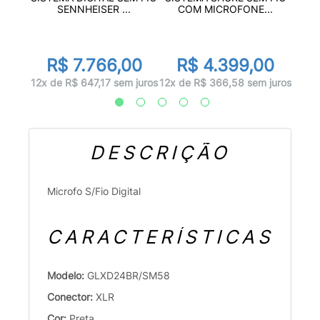
..
HEA
SENNHEISER ...
COM MICROFONE...
0
R
R$ 7.766,00
R$ 4.399,00
 juros
12x d
12x de R$ 647,17 sem juros
12x de R$ 366,58 sem juros
DESCRIÇÃO
Microfo S/Fio Digital
CARACTERÍSTICAS
Modelo:
GLXD24BR/SM58
Conector:
XLR
Cor:
Preta