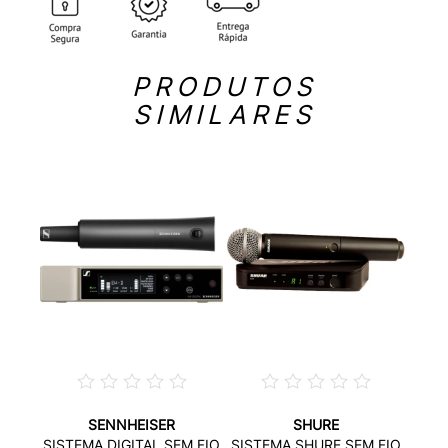
PRODUTOS
SIMILARES
SENNHEISER
SHURE
FONE
SI
SISTEMA DIGITAL SEM FIO
SISTEMA SHURE SEM FIO