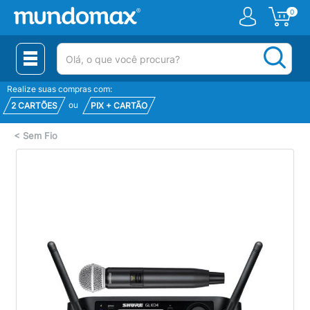
0
(pesquisar)
Realize suas compras com:
ou
2 CARTÕES
PIX + CARTÃO
<
Sem Fio