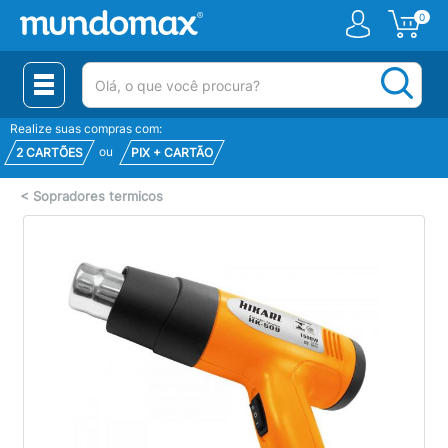
0
(pesquisar)
Realize suas compras com:
ou
2 CARTÕES
PIX + CARTÃO
<
Sopradores termicos