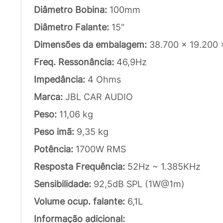
Diâmetro Bobina:
100mm
Diâmetro Falante:
15"
Dimensões da embalagem:
38.700 x 19.200
Freq. Ressonância:
46,9Hz
Impedância:
4 Ohms
Marca:
JBL CAR AUDIO
Peso:
11,06 kg
Peso imã:
9,35 kg
Potência:
1700W RMS
Resposta Frequência:
52Hz ~ 1.385KHz
Sensibilidade:
92,5dB SPL (1W@1m)
Volume ocup. falante:
6,1L
Informação adicional: