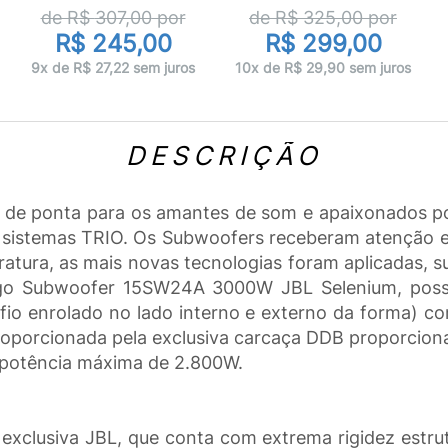
de R$
307,00
por
de R$
325,00
por
R$ 245,00
R$ 299,00
9x de R$ 27,22 sem juros
10x de R$ 29,90 sem juros
DESCRIÇÃO
e ponta para os amantes de som e apaixonados por 
m sistemas TRIO. Os Subwoofers receberam atenção
atura, as mais novas tecnologias foram aplicadas, 
tigo Subwoofer 15SW24A 3000W JBL Selenium, pos
io enrolado no lado interno e externo da forma) c
oporcionada pela exclusiva carcaça DDB proporcion
 potência máxima de 2.800W.
exclusiva JBL, que conta com extrema rigidez estru