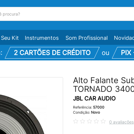
Seu Kit
Instrumentos
Som Profissional
Novida
m:
2 CARTÕES DE CRÉDITO
ou
PIX
Alto Falante S
TORNADO 3400
JBL CAR AUDIO
Referência:
57000
Condição:
Novo
0 avaliações