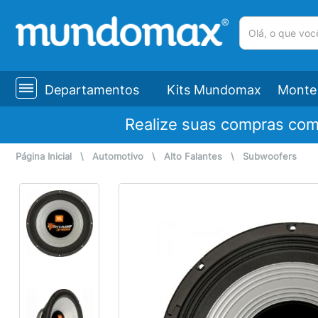
(pesquisar)
Departamentos
Kits Mundomax
Monte 
Realize suas compras co
Página Inicial
\
Automotivo
\
Alto Falantes
\
Subwoofers