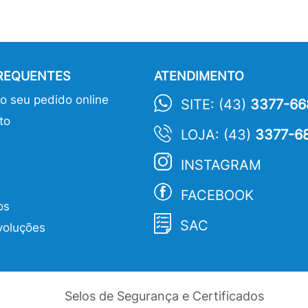
FREQUENTES
ATENDIMENTO
 seu pedido online
SITE: (43)
3377-66
to
LOJA: (43)
3377-6
INSTAGRAM
FACEBOOK
os
SAC
voluções
Selos de Segurança e Certificados