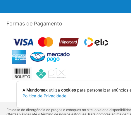
Formas de Pagamento
A
Mundomax
utiliza
cookies
para personalizar anúncios 
Política de Privacidade
.
Em caso de divergência de preços e estoques no site, o valor e disponibili
Ofertas válidas até o término de nossos estoques. Para compras acima de 
Os preços apresentados no site prevalecem sobre outros anunciados em qu
Vendas sujeitas à confirmação de dados e análises de crédito e risco.