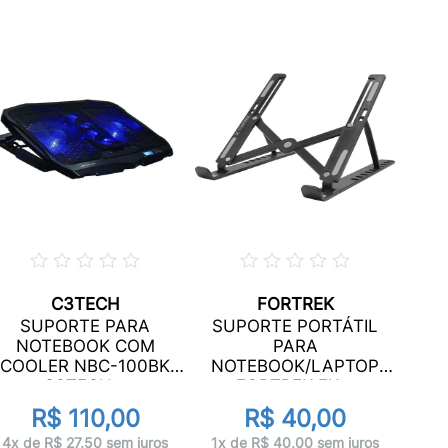
C3TECH
FORTREK
SUPORTE PARA
SUPORTE PORTÁTIL
NOT
NOTEBOOK COM
PARA
F
COOLER NBC-100BK
NOTEBOOK/LAPTOP
C3TECH...
FORTREK FK...
R$ 110,00
R$ 40,00
3x 
4x de R$ 27,50 sem juros
1x de R$ 40,00 sem juros