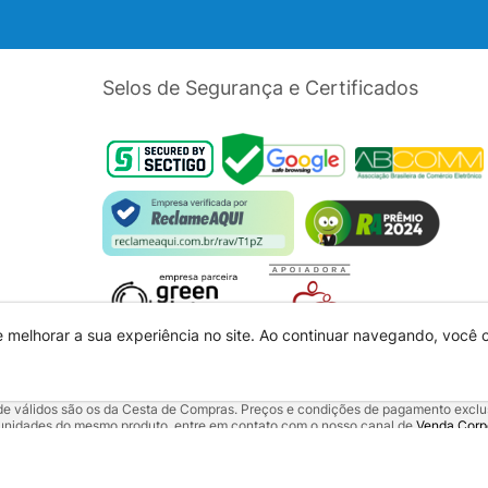
Selos de Segurança e Certificados
e melhorar a sua experiência no site. Ao continuar navegando, você
dade válidos são os da Cesta de Compras. Preços e condições de pagamento exclus
5 unidades do mesmo produto, entre em contato com o nosso canal de
Venda Corp
alquer outro meio de comunicação ou sites de buscas. Código de Defesa do Con