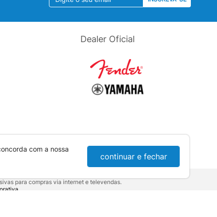
Dealer Oficial
 concorda com a nossa
continuar e fechar
ivas para compras via internet e televendas.
orativa
.
sumidor:
Lei nº 8.078.