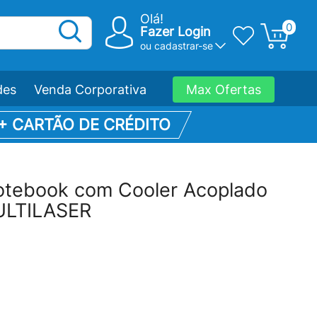
Olá!
0
Fazer Login
ou
cadastrar-se
des
Venda Corporativa
Max Ofertas
 + CARTÃO DE CRÉDITO
otebook com Cooler Acoplado
ULTILASER