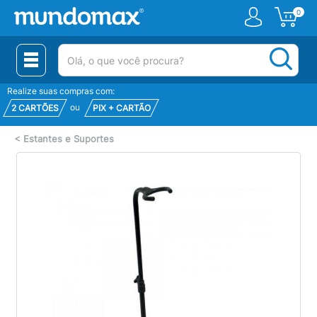
0
(pesquisar)
Realize suas compras com:
ou
2 CARTÕES
PIX + CARTÃO
<
Estantes e Suportes