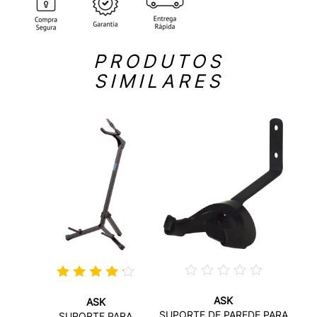
PRODUTOS
SIMILARES
ASK
ASK
ITURA
SUPORTE DE PAREDE PARA
SUPORTE PARA