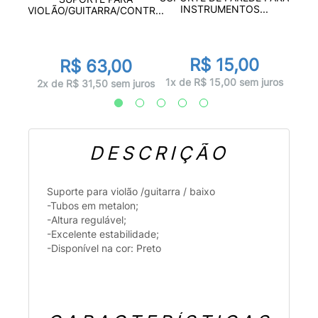
.
I
INSTRUMENTOS...
VIOLÃO/GUITARRA/CONTR...
0
R$ 15,00
R$ 63,00
juros
1x d
1x de R$ 15,00 sem juros
2x de R$ 31,50 sem juros
DESCRIÇÃO
Suporte para violão /guitarra / baixo
-Tubos em metalon;
-Altura regulável;
-Excelente estabilidade;
-Disponível na cor: Preto