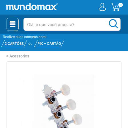
0
(pesquisar)
Realize suas compras com:
ou
2 CARTÕES
PIX + CARTÃO
<
Acessorios