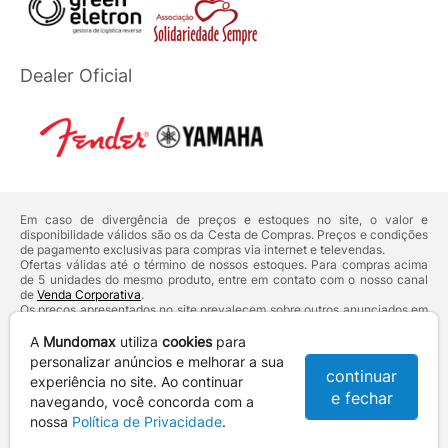
Dealer Oficial
Em caso de divergência de preços e estoques no site, o valor e
disponibilidade válidos são os da Cesta de Compras. Preços e condições
de pagamento exclusivas para compras via internet e televendas.
Ofertas válidas até o término de nossos estoques. Para compras acima
de 5 unidades do mesmo produto, entre em contato com o nosso canal
de
Venda Corporativa
.
Os preços apresentados no site prevalecem sobre outros anunciados em
qualquer outro meio de comunicação ou sites de buscas. Código de
Defesa do Consumidor:
Lei nº 8.078.
A
Mundomax
utiliza
cookies
para
Vendas sujeitas à confirmação de dados e análises de crédito e risco.
personalizar anúncios e melhorar a sua
continuar
experiência no site. Ao continuar
Razão Social: Hayamax Distribuidora de Produtos Eletrônicos Ltda -
e fechar
CNPJ: 01.725.627/0002-53 - Endereço: R. Senador Souza Naves, 9 -
navegando, você concorda com a
Centro - CEP: 86010-921 - Londrina / PR
nossa
Política de Privacidade
.
Mundomax. 2007 - 2026 - Todos os direitos reservados. - Fotos e
Logotipos aqui veiculados são de propriedade da Mundomax e seus