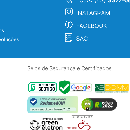
LOJA: (43)
3377-6
INSTAGRAM
FACEBOOK
os
SAC
voluções
Selos de Segurança e Certificados