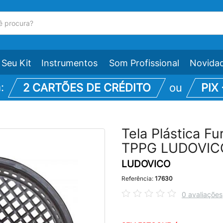
Seu Kit
Instrumentos
Som Profissional
Novida
m:
2 CARTÕES DE CRÉDITO
ou
PIX
Tela Plástica F
TPPG LUDOVIC
LUDOVICO
Referência:
17630
0 avaliações