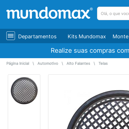
(pesquisar)
Departamentos
Kits Mundomax
Monte 
Realize suas compras co
Página Inicial
\
Automotivo
\
Alto Falantes
\
Telas