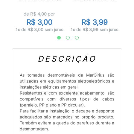
de R$
4,00
por
R$ 3,00
R$ 3,99
uros
1x d
1x de R$ 3,00 sem juros
1x de R$ 3,99 sem juros
DESCRIÇÃO
As tomadas desmontáveis da MarGirius são
utilizadas em equipamentos eletroeletrônicos e
instalações elétricas em geral.
Resistentes e com excelente acabamento, são
compatíveis com diversos tipos de cabos
(paralelo, PP plano e PP circular).
Para facilitar a instalação, o decape e desponte
adequados são marcados no próprio produto.
Também evitam a queda do parafuso durante a
desmontagem.