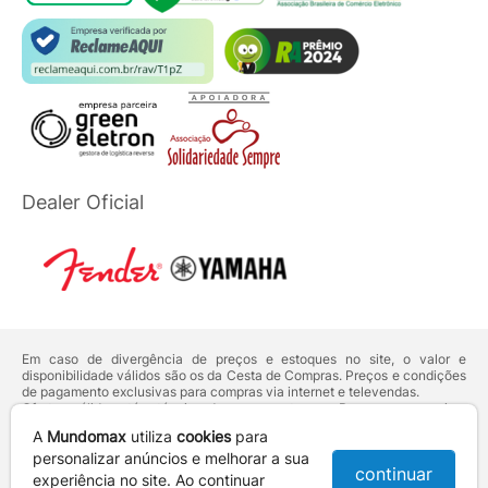
Dealer Oficial
Em caso de divergência de preços e estoques no site, o valor e
disponibilidade válidos são os da Cesta de Compras. Preços e condições
de pagamento exclusivas para compras via internet e televendas.
Ofertas válidas até o término de nossos estoques. Para compras acima
de 5 unidades do mesmo produto, entre em contato com o nosso canal
A
Mundomax
utiliza
cookies
para
de
Venda Corporativa
.
Os preços apresentados no site prevalecem sobre outros anunciados em
personalizar anúncios e melhorar a sua
continuar
qualquer outro meio de comunicação ou sites de buscas. Código de
experiência no site. Ao continuar