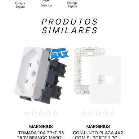
PRODUTOS
SIMILARES
MARGIRIUS
MARGIRIUS
X4 6
CONJ
TOMADA 10A 2P+T B3
CONJUNTO PLACA 4X2
..
PO
250V BRANCO MARG...
COM SUPORTE 1 PO...