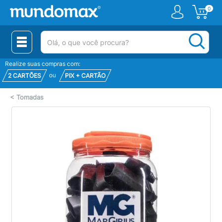
0
(pesquisar)
Realize suas compras com:
ou
2 CARTÕES
PIX + CARTÃO
<
Tomadas