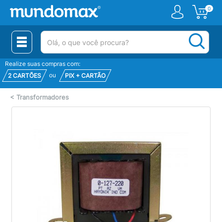
0
(pesquisar)
Realize suas compras com:
ou
2 CARTÕES
PIX + CARTÃO
<
Transformadores