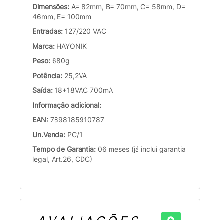
Dimensões:
A= 82mm, B= 70mm, C= 58mm, D=
46mm, E= 100mm
Entradas:
127/220 VAC
Marca:
HAYONIK
Peso:
680g
Potência:
25,2VA
Saída:
18+18VAC 700mA
Informação adicional:
EAN:
7898185910787
Un.Venda:
PC/1
Tempo de Garantia:
06 meses (já inclui garantia
legal, Art.26, CDC)