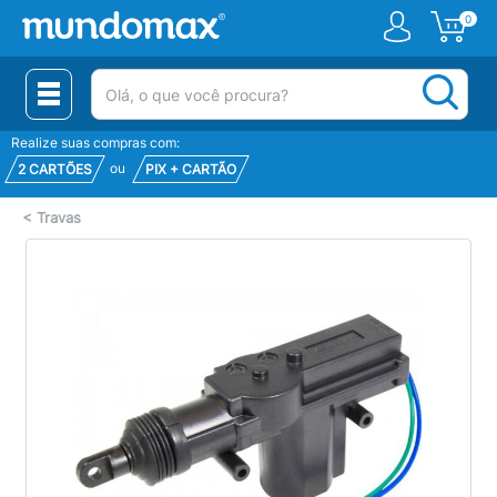
0
(pesquisar)
Realize suas compras com:
ou
2 CARTÕES
PIX + CARTÃO
<
Travas