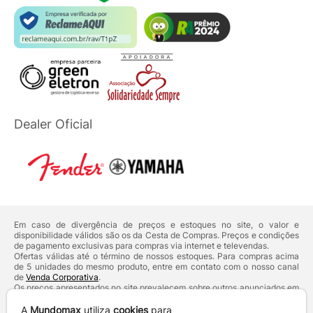
Dealer Oficial
Em caso de divergência de preços e estoques no site, o valor e
disponibilidade válidos são os da Cesta de Compras. Preços e condições
de pagamento exclusivas para compras via internet e televendas.
Ofertas válidas até o término de nossos estoques. Para compras acima
de 5 unidades do mesmo produto, entre em contato com o nosso canal
de
Venda Corporativa
.
Os preços apresentados no site prevalecem sobre outros anunciados em
qualquer outro meio de comunicação ou sites de buscas. Código de
Defesa do Consumidor:
Lei nº 8.078.
A
Mundomax
utiliza
cookies
para