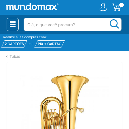
0
(pesquisar)
Realize suas compras com:
ou
2 CARTÕES
PIX + CARTÃO
<
Tubas