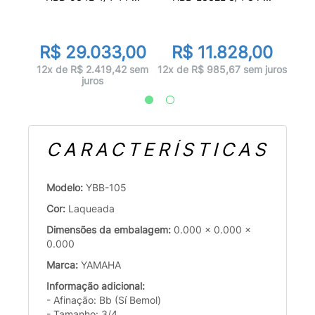
00
R
R$ 29.033,00
R$ 11.828,00
 sem
12x
12x de R$ 2.419,42 sem
12x de R$ 985,67 sem juros
juros
CARACTERÍSTICAS
Modelo:
YBB-105
Cor:
Laqueada
Dimensões da embalagem:
0.000 x 0.000 x
0.000
Marca:
YAMAHA
Informação adicional:
- Afinação: Bb (Sí Bemol)
- Tamanho: 3/4