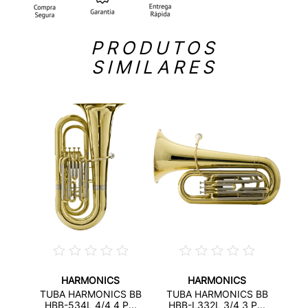
PRODUTOS
SIMILARES
HARMONICS
HARMONICS
 BB
TU
TUBA HARMONICS BB
TUBA HARMONICS BB
...
HB
HBB-534L 4/4 4 P...
HBB-L332L 3/4 3 P...