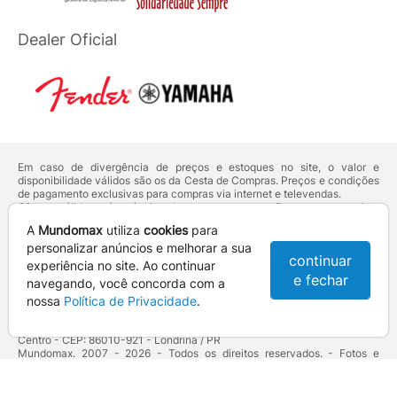
Dealer Oficial
Em caso de divergência de preços e estoques no site, o valor e
disponibilidade válidos são os da Cesta de Compras. Preços e condições
de pagamento exclusivas para compras via internet e televendas.
Ofertas válidas até o término de nossos estoques. Para compras acima
de 5 unidades do mesmo produto, entre em contato com o nosso canal
A
Mundomax
utiliza
cookies
para
de
Venda Corporativa
.
Os preços apresentados no site prevalecem sobre outros anunciados em
personalizar anúncios e melhorar a sua
continuar
qualquer outro meio de comunicação ou sites de buscas. Código de
experiência no site. Ao continuar
Defesa do Consumidor:
Lei nº 8.078.
e fechar
navegando, você concorda com a
Vendas sujeitas à confirmação de dados e análises de crédito e risco.
nossa
Política de Privacidade
.
Razão Social: Hayamax Distribuidora de Produtos Eletrônicos Ltda -
CNPJ: 01.725.627/0002-53 - Endereço: R. Senador Souza Naves, 9 -
Centro - CEP: 86010-921 - Londrina / PR
Mundomax. 2007 - 2026 - Todos os direitos reservados. - Fotos e
Logotipos aqui veiculados são de propriedade da Mundomax e seus
parceiros.