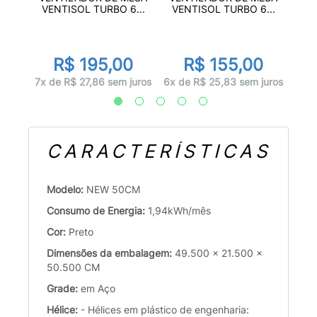
...
VE
VENTISOL TURBO 6...
VENTISOL TURBO 6...
0
R$ 195,00
R$ 155,00
juros
6x d
7x de R$ 27,86 sem juros
6x de R$ 25,83 sem juros
CARACTERÍSTICAS
Modelo:
NEW 50CM
Consumo de Energia:
1,94kWh/mês
Cor:
Preto
Dimensões da embalagem:
49.500 x 21.500 x
50.500 CM
Grade:
em Aço
Hélice:
- Hélices em plástico de engenharia: