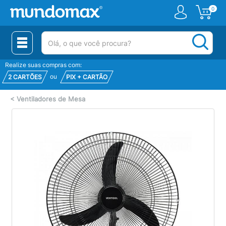
0
(pesquisar)
Realize suas compras com:
ou
2 CARTÕES
PIX + CARTÃO
<
Ventiladores de Mesa