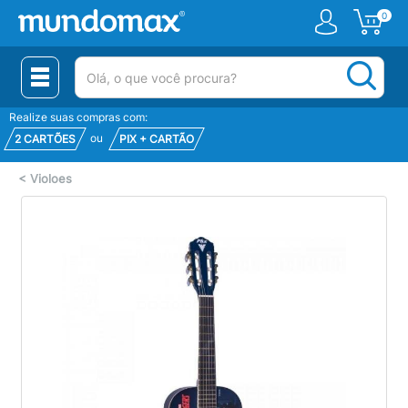
0
(pesquisar)
Realize suas compras com:
ou
2 CARTÕES
PIX + CARTÃO
<
Violoes