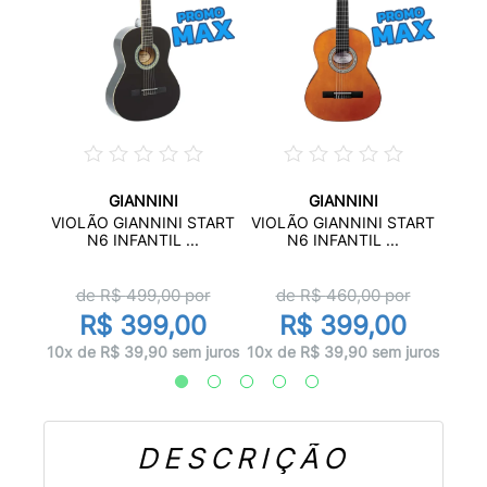
GIANNINI
GIANNINI
40II
VIOL
VIOLÃO GIANNINI START
VIOLÃO GIANNINI START
.
N6 INFANTIL ...
N6 INFANTIL ...
d
de R$
499,00
por
de R$
460,00
por
0
R$ 399,00
R$ 399,00
juros
10x d
10x de R$ 39,90 sem juros
10x de R$ 39,90 sem juros
DESCRIÇÃO