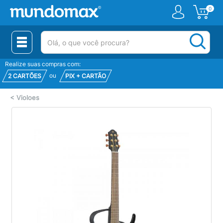
0
(pesquisar)
Realize suas compras com:
ou
2 CARTÕES
PIX + CARTÃO
<
Violoes