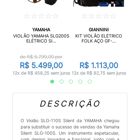
YAMAHA
GIANNINI
S14
KI
VIOLÃO YAMAHA SLG200S
KIT VIOLÃO ELÉTRICO
.
ELÉTRICO SI...
FOLK AÇO GF-...
r
de R$
5.799,00
por
0
R$ 5.499,00
R$ 1.113,00
 juros
10x d
12x de R$ 458,25 sem juros
12x de R$ 92,75 sem juros
DESCRIÇÃO
O Violão SLG-110S Silent da YAMAHA chegou
para substituir o sucesso de vendas da Yamaha
Silent SLG-100S. Um instrumento espetacular,
com design inovador e funcional, junto com a