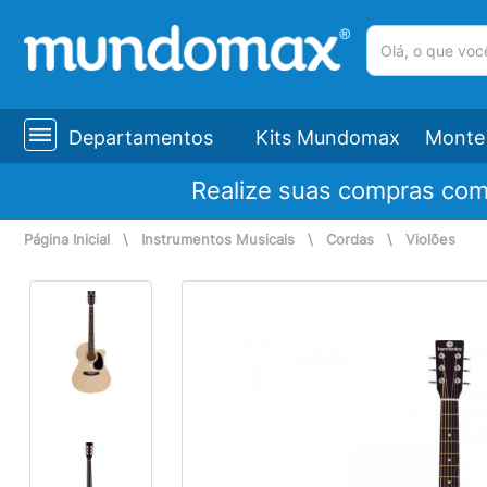
(pesquisar)
Departamentos
Kits Mundomax
Monte 
Realize suas compras co
Página Inicial
\
Instrumentos Musicais
\
Cordas
\
Violões