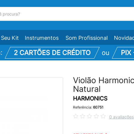
Seu Kit
Instrumentos
Som Profissional
Novida
m:
2 CARTÕES DE CRÉDITO
ou
PIX
Violão Harmonic
Natural
HARMONICS
Referência:
60751
0 avaliações