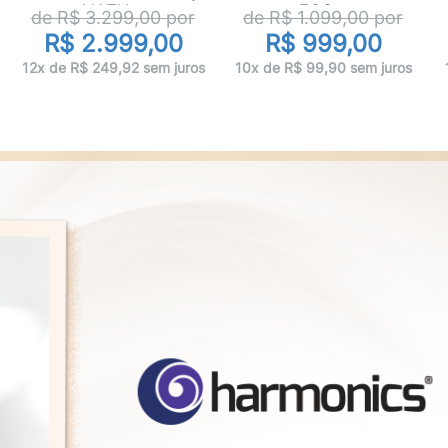
NATU...
FOS...
de R$
3.299,00
por
de R$
1.099,00
por
R$ 2.999,00
R$ 999,00
12x de R$ 249,92 sem juros
10x de R$ 99,90 sem juros