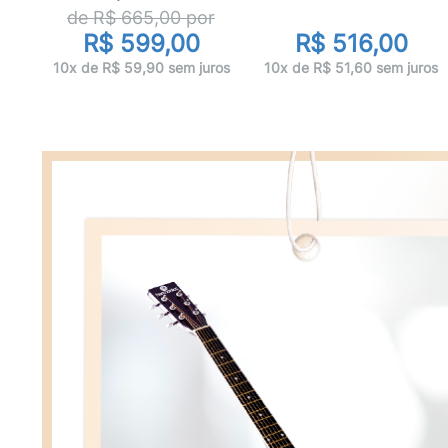
or
de R$
665,00
por
R$ 599,00
R$ 516,00
ros
10x de R$ 59,90 sem juros
10x de R$ 51,60 sem juros