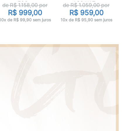
de
FOS...
AÇO NAT...
de R$
1.158,00
por
de R$
1.059,00
por
R$ 999,00
R$ 959,00
12x 
10x de R$ 99,90 sem juros
10x de R$ 95,90 sem juros