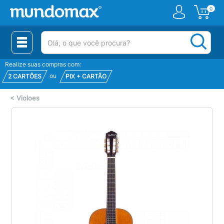
0
(pesquisar)
Realize suas compras com:
ou
2 CARTÕES
PIX + CARTÃO
<
Violoes