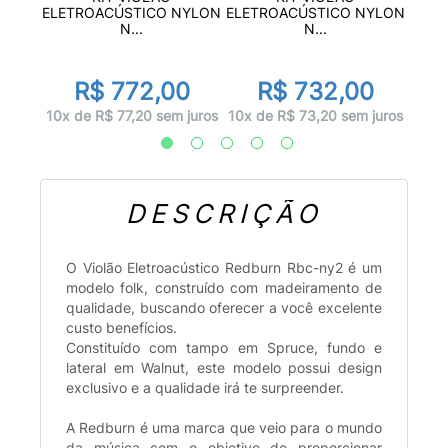
ÚS...
ELETROACÚSTICO NYLON
ELETROACÚSTICO NYLON
N...
N...
or
d
00
R$ 772,00
R$ 732,00
 juros
10x d
10x de R$ 77,20 sem juros
10x de R$ 73,20 sem juros
DESCRIÇÃO
O Violão Eletroacústico Redburn Rbc-ny2 é um
modelo folk, construído com madeiramento de
qualidade, buscando oferecer a você excelente
custo benefícios.
Constituído com tampo em Spruce, fundo e
lateral em Walnut, este modelo possui design
exclusivo e a qualidade irá te surpreender.
A Redburn é uma marca que veio para o mundo
da música com o objetivo de proporcionar