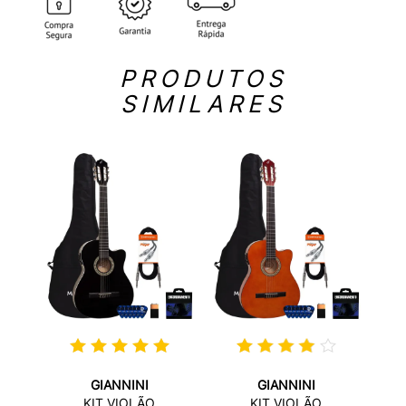
PRODUTOS
SIMILARES
GIANNINI
GIANNINI
A
VIOL
KIT VIOLÃO
KIT VIOLÃO