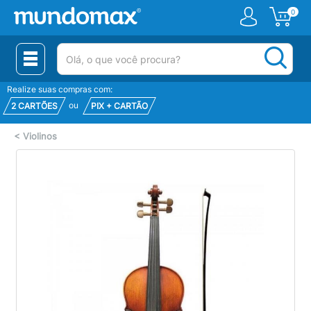
0
(pesquisar)
Realize suas compras com:
ou
2 CARTÕES
PIX + CARTÃO
<
Violinos