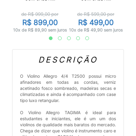
or
d
de R$
999,00
por
de R$
599,00
por
00
R
R$ 899,00
R$ 499,00
 juros
12x d
10x de R$ 89,90 sem juros
10x de R$ 49,90 sem juros
DESCRIÇÃO
O Violino Allegro 4/4 T2500 possui micro
afinadores em todas as cordas, verniz
acetinado fosco sombreado, madeiras secas e
climatizadas e ainda é acompanhado com case
tipo luxo retangular.
O Violino Allegro TAGIMA é ideal para
estudantes e iniciantes, ele é um um dos
violinos de qualidade mais baratos do mercado.
Chega de dizer que violino é instrumento caro e