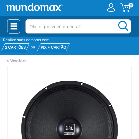
0
(pesquisar)
Realize suas compras com:
ou
2 CARTÕES
PIX + CARTÃO
<
Woofers