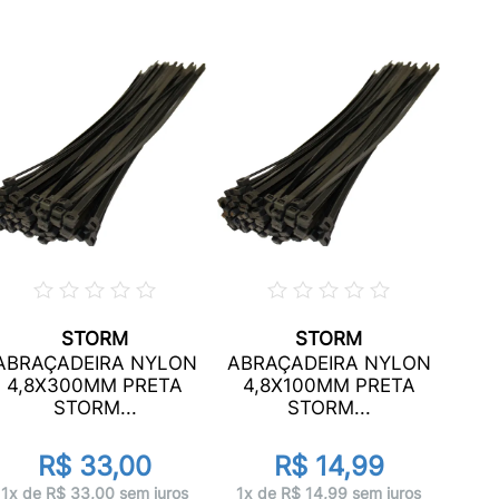
STORM
STORM
ABR
ABRAÇADEIRA NYLON
ABRAÇADEIRA NYLON
6,
4,8X300MM PRETA
4,8X100MM PRETA
STORM...
STORM...
R$ 33,00
R$ 14,99
1x 
1x de R$ 33,00 sem juros
1x de R$ 14,99 sem juros