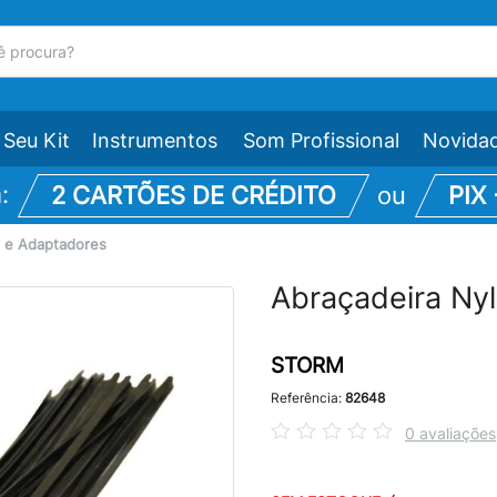
Seu Kit
Instrumentos
Som Profissional
Novida
m:
2 CARTÕES DE CRÉDITO
ou
PIX
 e Adaptadores
Abraçadeira Ny
STORM
Referência:
82648
0 avaliações