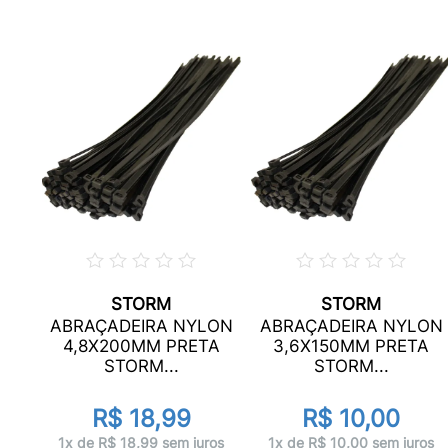
STORM
STORM
LON
ABRAÇADEIRA NYLON
ABRAÇADEIRA NYLON
A
4,8X200MM PRETA
3,6X150MM PRETA
.
STORM...
STORM...
R$ 18,99
R$ 10,00
ros
1x de R$ 18,99 sem juros
1x de R$ 10,00 sem juros