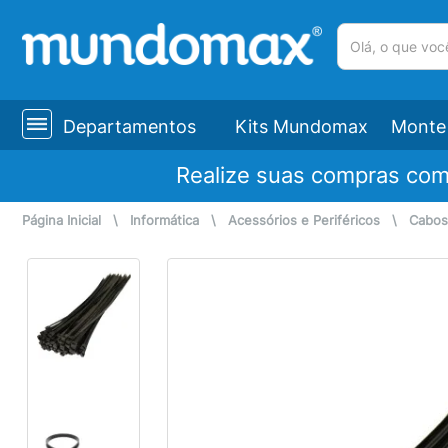
(pesquisar)
Departamentos
Kits Mundomax
Monte 
Realize suas compras co
Página Inicial
\
Informática
\
Acessórios e Periféricos
\
Cabos