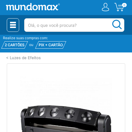
0
(pesquisar)
Realize suas compras com:
ou
2 CARTÕES
PIX + CARTÃO
<
Luzes de Efeitos