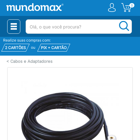
0
(pesquisar)
Realize suas compras com:
ou
2 CARTÕES
PIX + CARTÃO
<
Cabos e Adaptadores