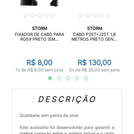
STORM
STORM
M X
CAB
FIXADOR DE CABO PARA
CABO P2ST+J2ST 1,8
...
RG59 PRETO (EM...
METROS PRETO GEN...
R$ 8,00
R$ 130,00
juros
1x d
1x de R$ 8,00 sem juros
5x de R$ 26,00 sem juros
DESCRIÇÃO
Qualidade sem perda de sinal
Este acessório foi desenvolvido para garantir a
melhor conexão entre a antena móvel e o rádio