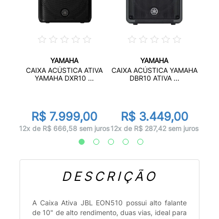
YAMAHA
YAMAHA
SIVA
CAIXA ACÚSTICA ATIVA
CAIXA ACÚSTICA YAMAHA
..
AMPL
YAMAHA DXR10 ...
DBR10 ATIVA ...
d
0
R
R$ 7.999,00
R$ 3.449,00
 juros
12x d
12x de R$ 666,58 sem juros
12x de R$ 287,42 sem juros
DESCRIÇÃO
A Caixa Ativa JBL EON510 possui alto falante
de 10" de alto rendimento, duas vias, ideal para