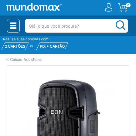
0
(pesquisar)
Realize suas compras com:
ou
2 CARTÕES
PIX + CARTÃO
<
Caixas Acusticas