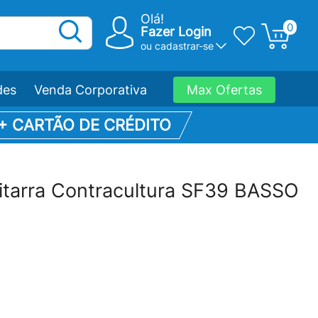
Olá!
0
Fazer Login
ou
cadastrar-se
des
Venda Corporativa
Max Ofertas
 + CARTÃO DE CRÉDITO
itarra Contracultura SF39 BASSO