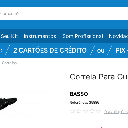
Seu Kit
Instrumentos
Som Profissional
Novida
m:
2 CARTÕES DE CRÉDITO
ou
PIX
\
Correias
Correia Para Gu
BASSO
Referência:
35886
0 avaliações