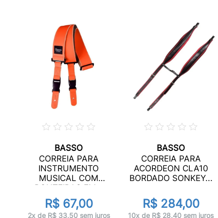
BASSO
BASSO
ADA
CORREIA PARA
CORREIA PARA
INSTRUMENTO
ACORDEON CLA10
...
MUSICAL COM
BORDADO SONKEY...
PONTEIRAS EM...
R$ 67,00
R$ 284,00
ros
2x de R$ 33,50 sem juros
10x de R$ 28,40 sem juros