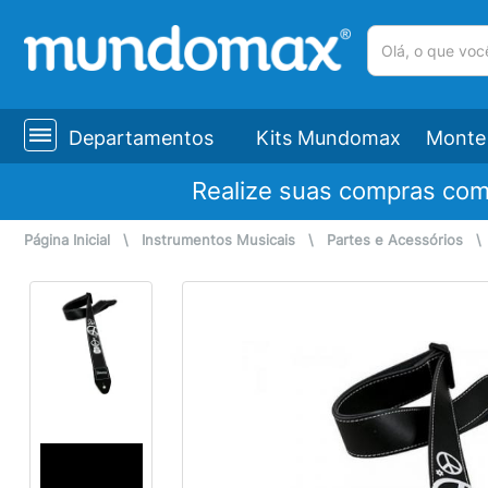
(pesquisar)
Departamentos
Kits Mundomax
Monte 
Realize suas compras co
Página Inicial
\
Instrumentos Musicais
\
Partes e Acessórios