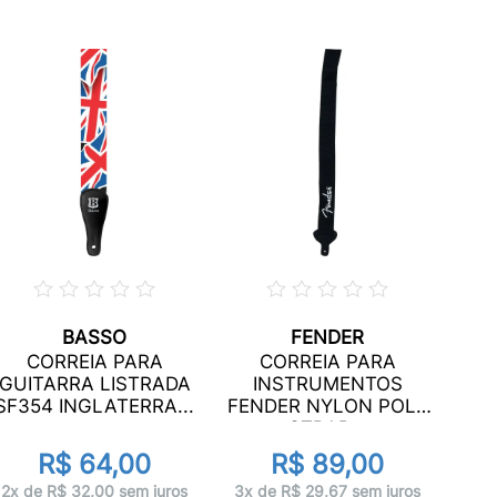
BASSO
FENDER
COR
CORREIA PARA
CORREIA PARA
GUITARRA LISTRADA
INSTRUMENTOS
HAR
SF354 INGLATERRA...
FENDER NYLON POLY
STRAP...
R$ 64,00
R$ 89,00
1x 
2x de R$ 32,00 sem juros
3x de R$ 29,67 sem juros