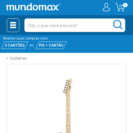
0
(pesquisar)
Realize suas compras com:
ou
2 CARTÕES
PIX + CARTÃO
<
Guitarras