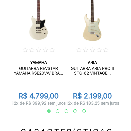
YAMAHA
ARIA
I J-2
GUIT
GUITARRA REVSTAR
GUITARRA ARIA PRO II
YAMAHA RSE20VW BRA...
STG-62 VINTAGE...
00
R
R$ 4.799,00
R$ 2.199,00
 juros
12x d
12x de R$ 399,92 sem juros
12x de R$ 183,25 sem juros