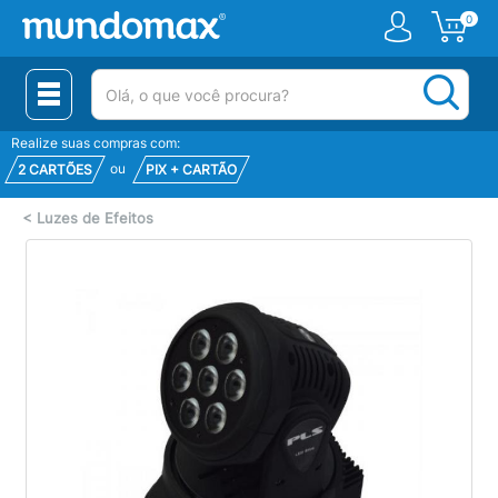
0
(pesquisar)
Realize suas compras com:
ou
2 CARTÕES
PIX + CARTÃO
<
Luzes de Efeitos