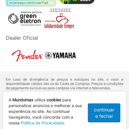
Dealer Oficial
Em caso de divergência de preços e estoques no site, o valor e
disponibilidade válidos são os da Cesta de Compras. Preços e condições
de pagamento exclusivas para compras via internet e televendas.
Ofertas válidas até o término de nossos estoques. Para compras acima
de 5 unidades do mesmo produto, entre em contato com o nosso canal
A
Mundomax
utiliza
cookies
para
de
Venda Corporativa
.
Os preços apresentados no site prevalecem sobre outros anunciados em
personalizar anúncios e melhorar a sua
continuar
qualquer outro meio de comunicação ou sites de buscas. Código de
experiência no site. Ao continuar
Defesa do Consumidor:
Lei nº 8.078.
e fechar
navegando, você concorda com a
Vendas sujeitas à confirmação de dados e análises de crédito e risco.
nossa
Política de Privacidade
.
Razão Social: Hayamax Distribuidora de Produtos Eletrônicos Ltda -