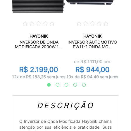
HAYONIK
HAYONIK
TIVO
INV
INVERSOR DE ONDA
INVERSOR AUTOMOTIVO
...
PW
MODIFICADA 2000W 1...
PW11-2 ONDA MO...
d
de R$
1.111,00
por
0
R
R$ 2.199,00
R$ 944,00
 juros
12x d
12x de R$ 183,25 sem juros
10x de R$ 94,40 sem juros
DESCRIÇÃO
O Inversor de Onda Modificada Hayonik chama
atenção por sua eficiência e praticidade. Suas