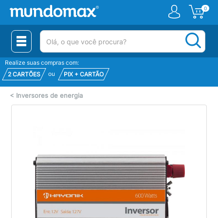
0
(pesquisar)
Realize suas compras com:
ou
2 CARTÕES
PIX + CARTÃO
<
Inversores de energia