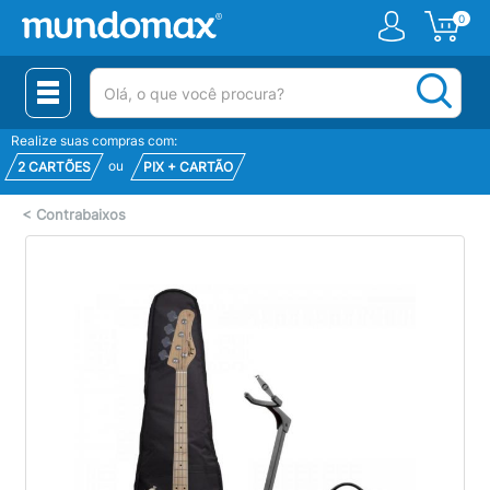
0
(pesquisar)
Realize suas compras com:
ou
2 CARTÕES
PIX + CARTÃO
<
Contrabaixos