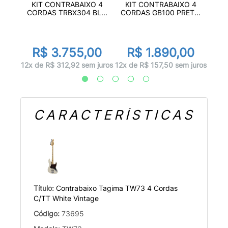
O 5
KI
KIT CONTRABAIXO 4
KIT CONTRABAIXO 4
T...
COR
CORDAS TRBX304 BL...
CORDAS GB100 PRET...
00
R
R$ 3.755,00
R$ 1.890,00
 juros
12x d
12x de R$ 312,92 sem juros
12x de R$ 157,50 sem juros
CARACTERÍSTICAS
Título:
Contrabaixo Tagima TW73 4 Cordas
C/TT White Vintage
Código:
73695