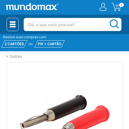
0
(pesquisar)
Realize suas compras com:
ou
2 CARTÕES
PIX + CARTÃO
<
Outros