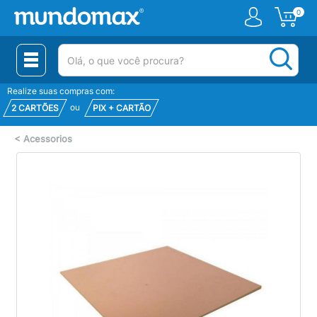
0
(pesquisar)
Realize suas compras com:
ou
2 CARTÕES
PIX + CARTÃO
<
Acessorios