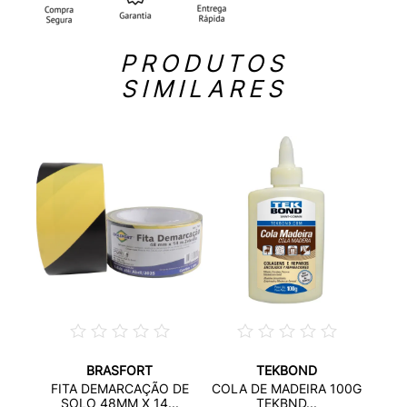
PRODUTOS
SIMILARES
BRASFORT
TEKBOND
RENTE
ADE
FITA DEMARCAÇÃO DE
COLA DE MADEIRA 100G
SOLO 48MM X 14...
TEKBND...