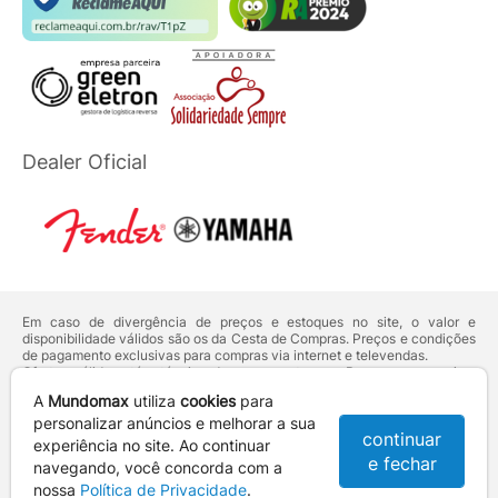
Dealer Oficial
Em caso de divergência de preços e estoques no site, o valor e
disponibilidade válidos são os da Cesta de Compras. Preços e condições
de pagamento exclusivas para compras via internet e televendas.
Ofertas válidas até o término de nossos estoques. Para compras acima
de 5 unidades do mesmo produto, entre em contato com o nosso canal
A
Mundomax
utiliza
cookies
para
de
Venda Corporativa
.
Os preços apresentados no site prevalecem sobre outros anunciados em
personalizar anúncios e melhorar a sua
continuar
qualquer outro meio de comunicação ou sites de buscas. Código de
experiência no site. Ao continuar
Defesa do Consumidor:
Lei nº 8.078.
e fechar
navegando, você concorda com a
Vendas sujeitas à confirmação de dados e análises de crédito e risco.
nossa
Política de Privacidade
.