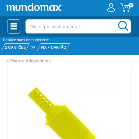
0
(pesquisar)
Realize suas compras com:
ou
2 CARTÕES
PIX + CARTÃO
<
Plugs e Adaptadores