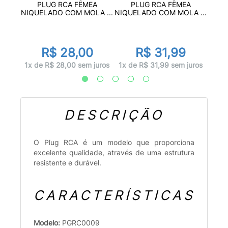
/7MM
PL
PLUG RCA FÊMEA
PLUG RCA FÊMEA
..
NIQ
NIQUELADO COM MOLA ...
NIQUELADO COM MOLA ...
R$ 28,00
R$ 31,99
juros
1x d
1x de R$ 28,00 sem juros
1x de R$ 31,99 sem juros
DESCRIÇÃO
O Plug RCA é um modelo que proporciona
excelente qualidade, através de uma estrutura
resistente e durável.
CARACTERÍSTICAS
Modelo:
PGRC0009