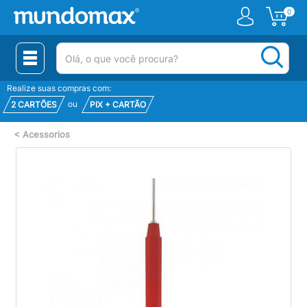
0
(pesquisar)
Realize suas compras com:
ou
2 CARTÕES
PIX + CARTÃO
<
Acessorios