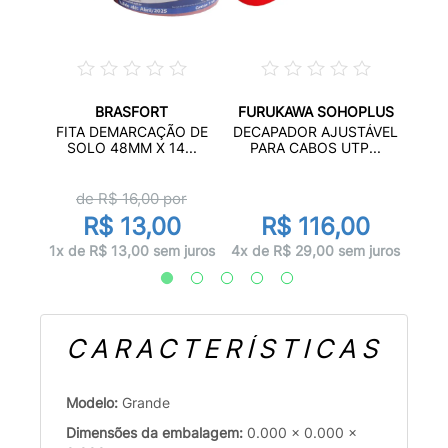
BRASFORT
FURUKAWA SOHOPLUS
ÂNEO
FI
FITA DEMARCAÇÃO DE
DECAPADOR AJUSTÁVEL
..
S
SOLO 48MM X 14...
PARA CABOS UTP...
de R$
16,00
por
R$ 13,00
R$ 116,00
uros
1x d
1x de R$ 13,00 sem juros
4x de R$ 29,00 sem juros
CARACTERÍSTICAS
Modelo:
Grande
Dimensões da embalagem:
0.000 x 0.000 x